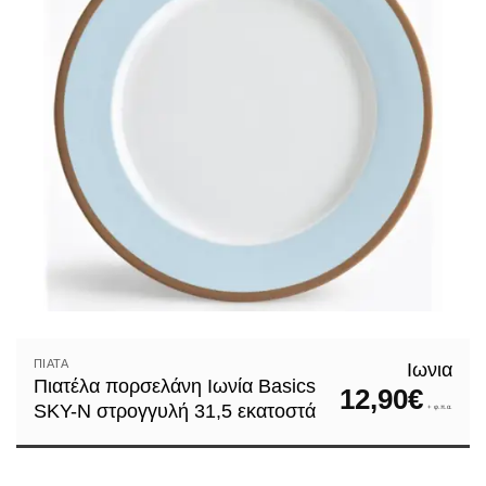
ΠΙΆΤΑ
Ιωνια
Πιατέλα πορσελάνη Ιωνία Basics
12,90
€
SKY-N στρογγυλή 31,5 εκατοστά
+ φ.π.α.