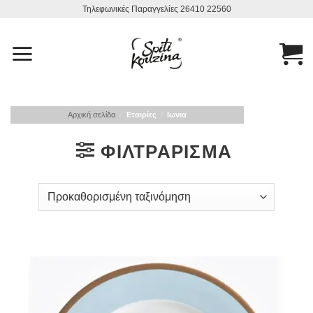
Μετάβαση
Τηλεφωνικές Παραγγελίες 26410 22560
στο
περιεχόμενο
Αρχική σελίδα
/
Εταιρίες
/
Ιωνια
ΦΙΛΤΡΆΡΙΣΜΑ