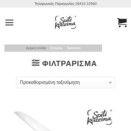
Μετάβαση
Τηλεφωνικές Παραγγελίες 26410 22560
στο
περιεχόμενο
Αρχική σελίδα
/
Εταιρίες
/
kaimano
ΦΙΛΤΡΆΡΙΣΜΑ