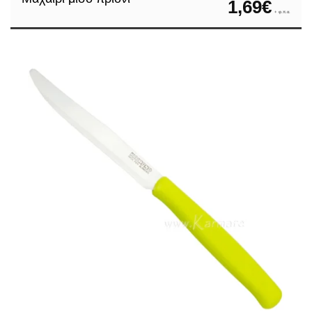
1,69
€
+ φ.π.α.