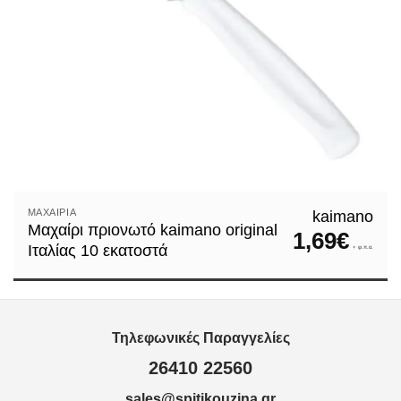
ΜΑΧΑΊΡΙΑ
kaimano
Μαχαίρι πριονωτό kaimano original
1,69
€
Ιταλίας 10 εκατοστά
+ φ.π.α.
Τηλεφωνικές Παραγγελίες
26410 22560
sales@spitikouzina.gr