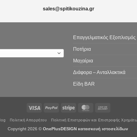
sales@spitikouzina.gr
Επαγγελματικός Εξοπλισμός
Ποτήρια
Μαχαίρια
Διάφορα – Ανταλλακτικά
Είδη ΒAR
Visa
PayPal
Stripe
MasterCard
Cash
On
log
Πολιτική Απορρήτου
Πολιτική Επιστροφών και Επιστροφής Χρημάτ
Delivery
Copyright 2026 ©
OnePlusDESIGN
κατασκευή ιστοσελίδων