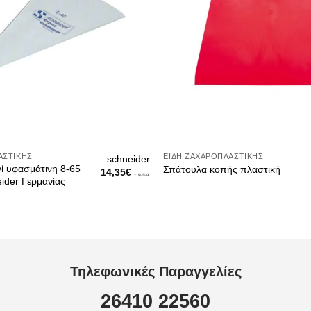
ΑΣΤΙΚΉΣ
ΕΊΔΗ ΖΑΧΑΡΟΠΛΑΣΤΙΚΉΣ
schneider
ί υφασμάτινη 8-65
Σπάτουλα κοπής πλαστική
14,35
€
+ φ.π.α.
ider Γερμανίας
Τηλεφωνικές Παραγγελίες
26410 22560