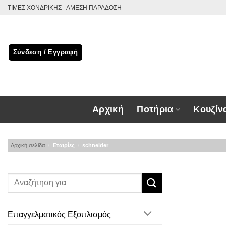
Μετάβαση
ΤΙΜΕΣ ΧΟΝΔΡΙΚΗΣ - ΑΜΕΣΗ ΠΑΡΑΔΟΣΗ
στο
περιεχόμενο
Σύνδεση / Εγγραφή
Αρχική
Ποτήρια
Κουζίν
Αρχική σελίδα
/
Εταιρίες
/
schneider
Επαγγελματικός Εξοπλισμός