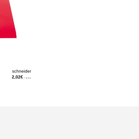
schneider
2,02
€
+ φ.π.α.