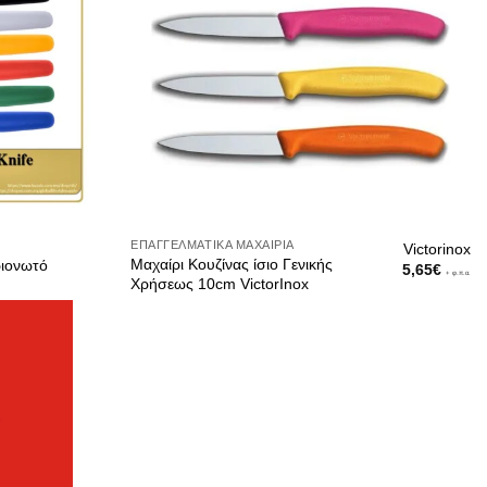
ΕΠΑΓΓΕΛΜΑΤΙΚΆ ΜΑΧΑΊΡΙΑ
Victorinox
Μαχαίρι Κουζίνας ίσιο Γενικής
ριονωτό
5,65
€
+ φ.π.α.
Χρήσεως 10cm VictorInox