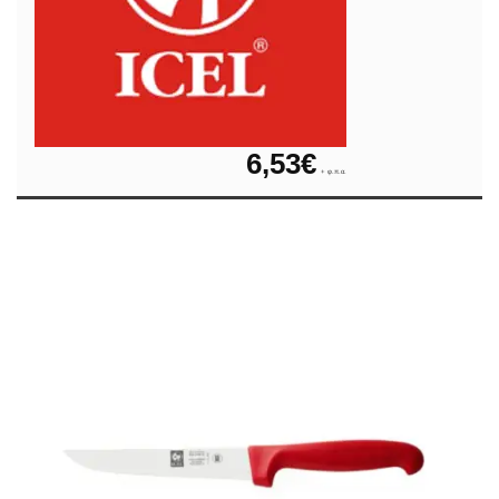
6,53
€
+ φ.π.α.