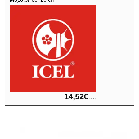
14,52
€
+ φ.π.α.