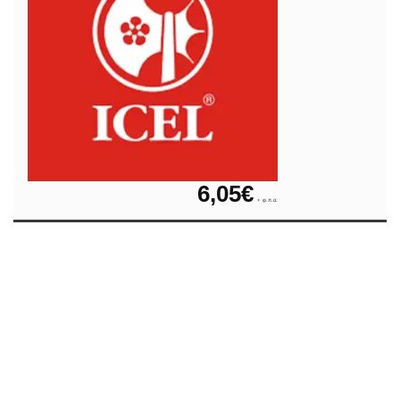
6,05
€
+ φ.π.α.