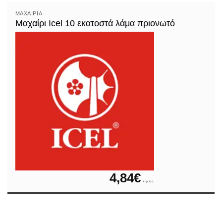
ΜΑΧΑΊΡΙΑ
Μαχαίρι Icel 10 εκατοστά λάμα πριονωτό
4,84
€
+ φ.π.α.