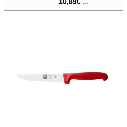
10,89
€
+ φ.π.α.