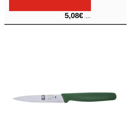
5,08
€
+ φ.π.α.