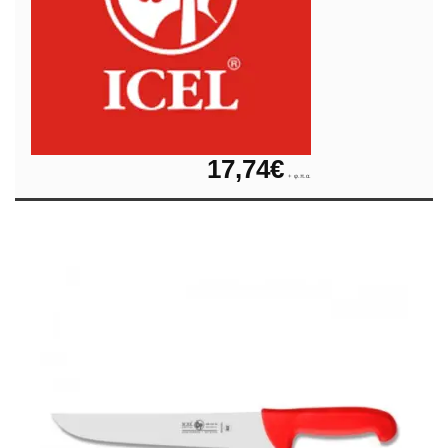
17,74
€
+ φ.π.α.