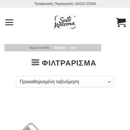
Μετάβαση
Τηλεφωνικές Παραγγελίες 26410 22560
στο
περιεχόμενο
Αρχική σελίδα
/
Εταιρίες
/
icel
ΦΙΛΤΡΆΡΙΣΜΑ