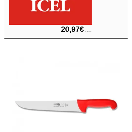
20,97
€
+ φ.π.α.