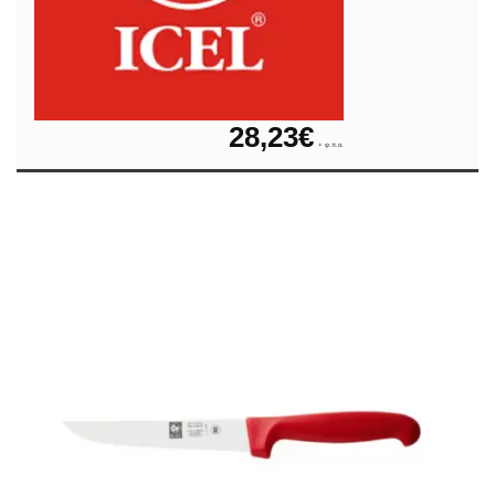
28,23
€
+ φ.π.α.