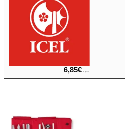
6,85
€
+ φ.π.α.