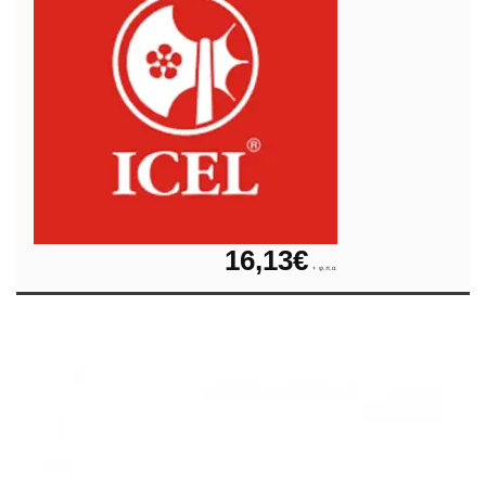
16,13
€
+ φ.π.α.