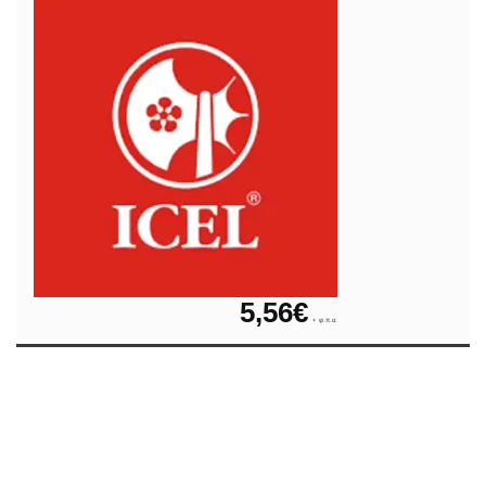
5,56
€
+ φ.π.α.