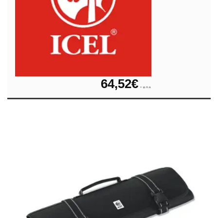
64,52
€
+ φ.π.α.