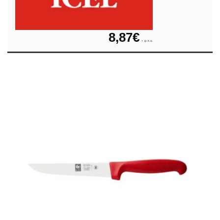
8,87
€
+ φ.π.α.