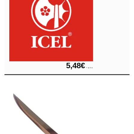
5,48
€
+ φ.π.α.