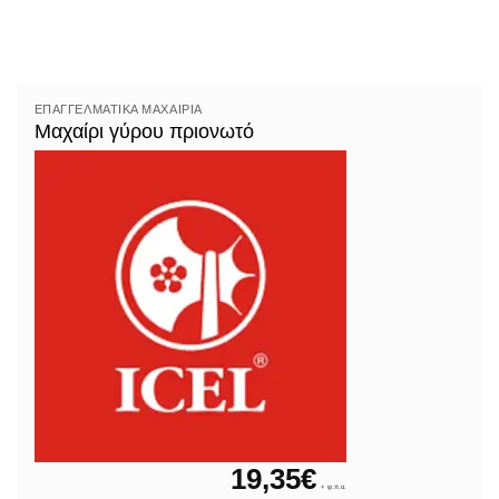
ΕΠΑΓΓΕΛΜΑΤΙΚΆ ΜΑΧΑΊΡΙΑ
Μαχαίρι γύρου πριονωτό
19,35
€
+ φ.π.α.