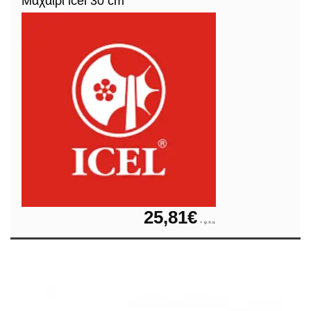
Μαχαίρι icel 30 cm
25,81
€
+ φ.π.α.