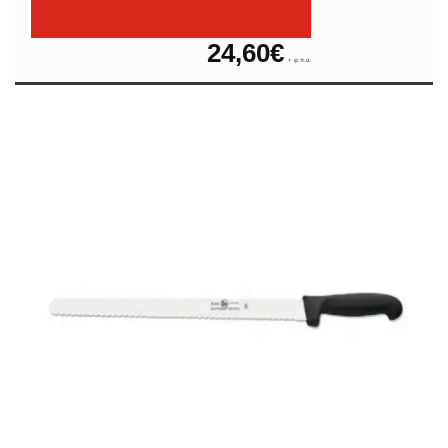
24,60
€
+ φ.π.α.