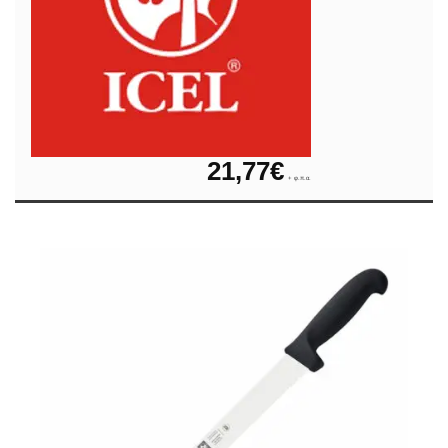
21,77
€
+ φ.π.α.