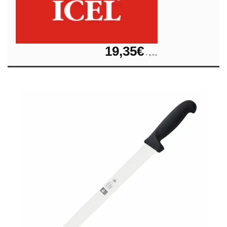
19,35
€
+ φ.π.α.