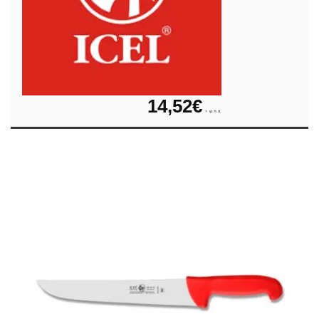
14,52
€
+ φ.π.α.