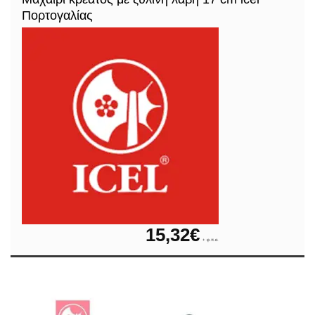
Πορτογαλίας
15,32
€
+ φ.π.α.