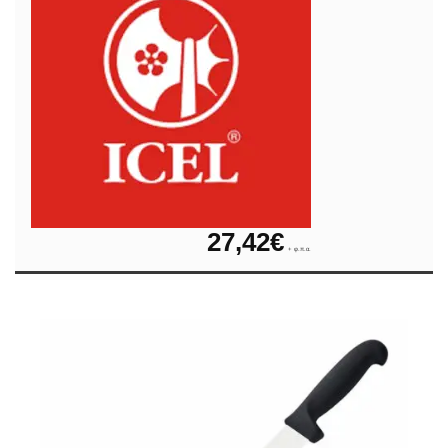
27,42
€
+ φ.π.α.