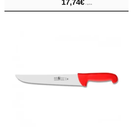
17,74
€
+ φ.π.α.