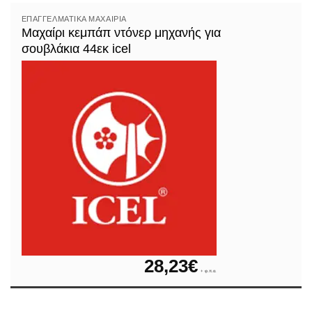
ΕΠΑΓΓΕΛΜΑΤΙΚΆ ΜΑΧΑΊΡΙΑ
Μαχαίρι κεμπάπ ντόνερ μηχανής για
σουβλάκια 44εκ icel
28,23
€
+ φ.π.α.