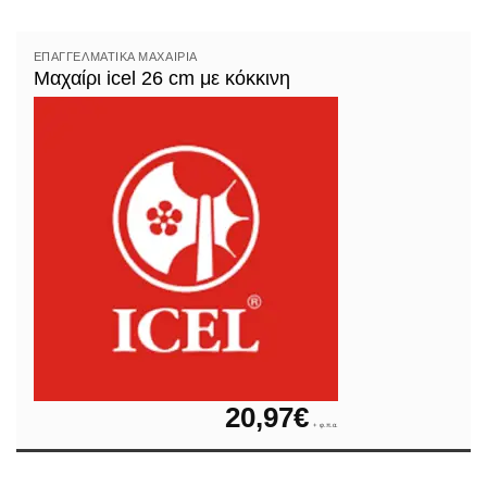
ΕΠΑΓΓΕΛΜΑΤΙΚΆ ΜΑΧΑΊΡΙΑ
Μαχαίρι icel 26 cm με κόκκινη
20,97
€
+ φ.π.α.