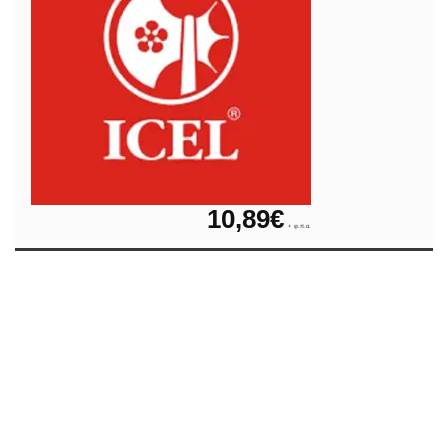
10,89
€
+ φ.π.α.