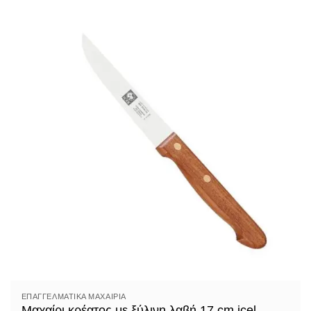
ΕΠΑΓΓΕΛΜΑΤΙΚΆ ΜΑΧΑΊΡΙΑ
Μαχαίρι κρέατος με ξύλινη λαβή 17 cm icel