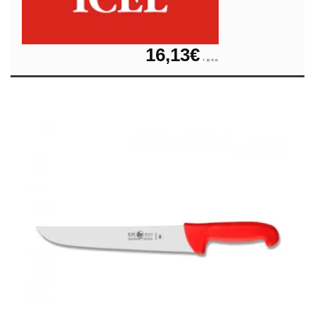
16,13
€
+ φ.π.α.