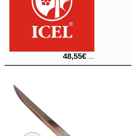
48,55
€
+ φ.π.α.