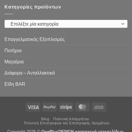
Κατηγορίες προϊόντων
Επιλέξτε μία κατηγορία
Επαγγελματικός Εξοπλισμός
Ποτήρια
Μαχαίρια
Διάφορα – Ανταλλακτικά
Είδη ΒAR
Visa
PayPal
Stripe
MasterCard
Cash
On
Blog
Πολιτική Απορρήτου
Delivery
Πολιτική Επιστροφών και Επιστροφής Χρημάτων
Copyright 2026 ©
OnePlusDESIGN
κατασκευή ιστοσελίδων