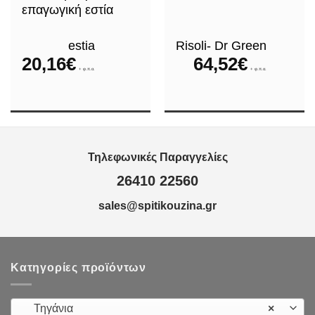
επαγωγική εστία
estia
Risoli- Dr Green
20,16
€
64,52
€
+ φ.π.α.
+ φ.π.α.
ce
ge:
0€
ough
,00€
Τηλεφωνικές Παραγγελίες
26410 22560
sales@spitikouzina.gr
Κατηγορίες προϊόντων
Τηγάνια
×