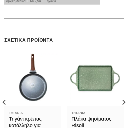
Αρχική σελίδα
/
Κουζίνα
/
Τηγάνια
ΣΧΕΤΙΚΆ ΠΡΟΪΌΝΤΑ
ΤΗΓΆΝΙΑ
ΤΗΓΆΝΙΑ
Τηγάνι κρέπας
Πλάκα ψησίματος
κατάλληλο για
Risoli