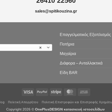
26410 22560
sales@spitikouzina.gr
Επαγγελματικός Εξοπλισμός
Ποτήρια
×
Μαχαίρια
Διάφορα – Ανταλλακτικά
Είδη ΒAR
Visa
PayPal
Stripe
MasterCard
Cash
On
log
Πολιτική Απορρήτου
Πολιτική Επιστροφών και Επιστροφής Χρημάτ
Delivery
Copyright 2026 ©
OnePlusDESIGN
κατασκευή ιστοσελίδων