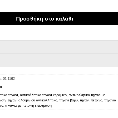
ικό τηγάνι 20 cm με τριπλή μαρμάρινη επίστρωσ
Προσθήκη στο καλάθι
ς:
01-1162
ια
ητικο τηγανι
,
αντικολλητικο τηγανι κεραμικο
,
αντικολλητικο τηγανι με
ρωση
,
τηγανι αλουμινιου αντικολλητικο
,
τηγανι βαρυ
,
τηγανι πετρινο
,
τηγανια
ας
,
τηγανια με πετρινη επιστρωση