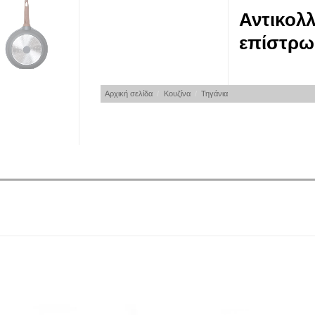
Αντικολλ
επίστρ
Αρχική σελίδα
/
Κουζίνα
/
Τηγάνια