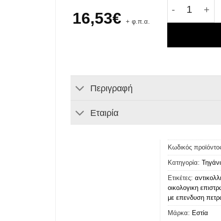
Αντικολλητ
16,53
€
+ φ.π.α.
Περιγραφή
Εταιρία
Κωδικός προϊόντο
Κατηγορία:
Τηγάν
Ετικέτες:
αντικολλ
οικολογικη επιστ
με επενδυση πετρ
Μάρκα:
Εστία