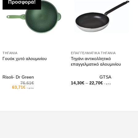
Προσφορά!
ΤΗΓΆΝΙΑ
ΕΠΑΓΓΕΛΜΑΤΙΚΆ ΤΗΓΆΝΙΑ
Τηγάνι αντικολλητικό
Γουόκ χυτό αλουμινίου
επαγγελματικό αλουμινίου
Risoli- Dr Green
GTSA
Price
76,61
€
14,30
€
–
22,70
€
+ φ.π.α.
Original
Η
range:
63,71
€
+ φ.π.α.
price
τρέχουσα
14,30€
was:
τιμή
through
76,61€.
είναι:
22,70€
63,71€.