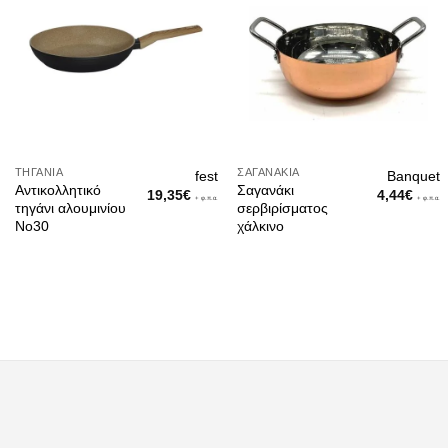
ΤΗΓΆΝΙΑ
ΣΑΓΑΝΆΚΙΑ
fest
Banquet
Αντικολλητικό
Σαγανάκι
19,35
€
4,44
€
+ φ.π.α.
+ φ.π.α.
τηγάνι αλουμινίου
σερβιρίσματος
Νο30
χάλκινο