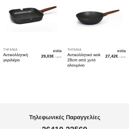
ΤΗΓΆΝΙΑ
ΤΗΓΆΝΙΑ
estia
estia
Αντικολλητική
Αντικολλητικό wok
29,03
€
27,42
€
+ φ.π.α.
+ φ.π.α.
γκριλιέρα
28cm από χυτό
αλουμίνιο
Τηλεφωνικές Παραγγελίες