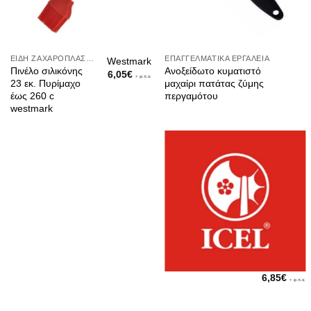
ΕΊΔΗ ΖΑΧΑΡΟΠΛΑΣΤΙΚΉΣ
ΕΠΑΓΓΕΛΜΑΤΙΚΆ ΕΡΓΑΛΕΊΑ
Westmark
Πινέλο σιλικόνης
Ανοξείδωτο κυματιστό
6,05
€
+ φ.π.α.
23 εκ. Πυρίμαχο
μαχαίρι πατάτας ζύμης
έως 260 c
περγαμότου
westmark
6,85
€
+ φ.π.α.