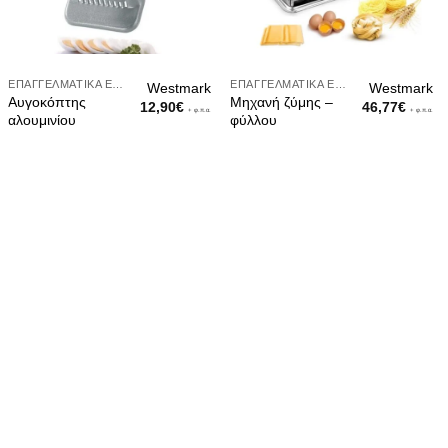
ΕΠΑΓΓΕΛΜΑΤΙΚΆ ΕΡΓΑΛΕΊΑ
ΕΠΑΓΓΕΛΜΑΤΙΚΆ ΕΡΓΑΛΕΊΑ
Westmark
Westmark
Αυγοκόπτης
Μηχανή ζύμης –
12,90
€
46,77
€
+ φ.π.α.
+ φ.π.α.
αλουμινίου
φύλλου