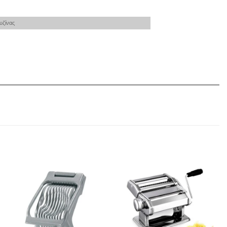
υζίνας