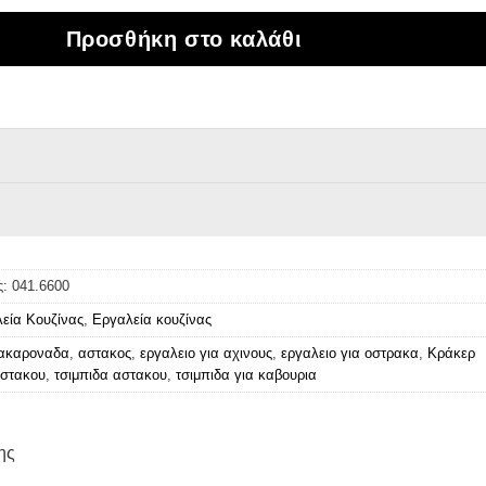
Προσθήκη στο καλάθι
ς:
041.6600
εία Κουζίνας
,
Εργαλεία κουζίνας
ακαροναδα
,
αστακος
,
εργαλειο για αχινους
,
εργαλειο για οστρακα
,
Κράκερ
στακου
,
τσιμπιδα αστακου
,
τσιμπιδα για καβουρια
ης