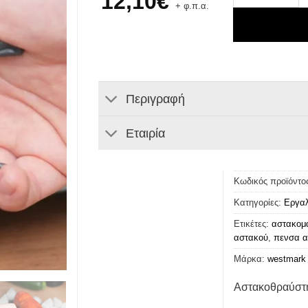
12,10
€
+ φ.π.α.
Περιγραφή
Εταιρία
Κωδικός προϊόντο
Κατηγορίες:
Εργαλ
Ετικέτες:
αστακομ
αστακού
,
πενσα α
Μάρκα:
westmark
Αστακοθραύστ