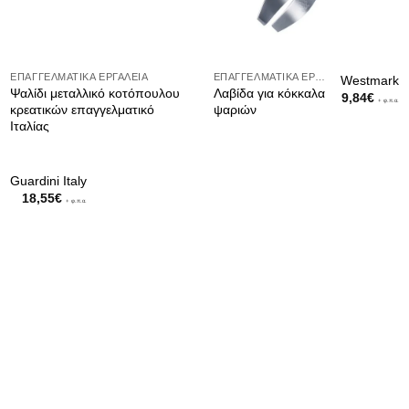
ΕΠΑΓΓΕΛΜΑΤΙΚΆ ΕΡΓΑΛΕΊΑ
ΕΠΑΓΓΕΛΜΑΤΙΚΆ ΕΡΓΑΛΕΊΑ
Westmark
Ψαλίδι μεταλλικό κοτόπουλου
Λαβίδα για κόκκαλα
9,84
€
+ φ.π.α.
κρεατικών επαγγελματικό
ψαριών
Ιταλίας
Guardini Italy
18,55
€
+ φ.π.α.