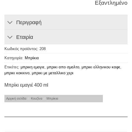
Εξαντλημένο
Περιγραφή
Εταιρία
Κωδικός προϊόντος:
208
Κατηγορία:
Μπρίκια
Ετικέτες:
μπρικη εμαγιε
,
μπρικι απο σμαλτο
,
μπρικι ελληνικου καφε
,
μπρικι κοκκινο
,
μπρικι με μεταλλικο χερι
Μπρίκι εμαγιέ 400 ml
Αρχική σελίδα
/
Κουζίνα
/
Μπρίκια