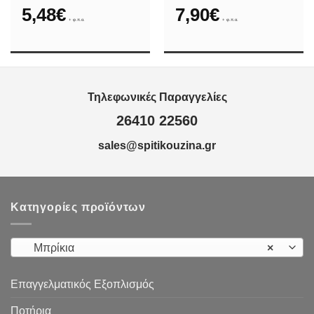
5,48
€
7,90
€
+ φ.π.α.
+ φ.π.α.
Τηλεφωνικές Παραγγελίες
26410 22560
sales@spitikouzina.gr
Κατηγορίες προϊόντων
Μπρίκια
×
Επαγγελματικός Εξοπλισμός
Ποτήρια