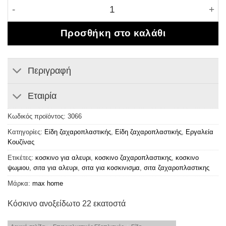
Κόσκινο ανοξείδωτο 22 εκατοστά ποσότητα
Προσθήκη στο καλάθι
Περιγραφή
Εταιρία
Κωδικός προϊόντος:
3066
Κατηγορίες:
Είδη ζαχαροπλαστικής
,
Είδη ζαχαροπλαστικής
,
Εργαλεία
Κουζίνας
Ετικέτες:
κοσκινο για αλευρι
,
κοσκινο ζαχαροπλαστικης
,
κοσκινο
ψωμιου
,
σιτα για αλευρι
,
σιτα για κοσκινισμα
,
σιτα ζαχαροπλαστικης
Μάρκα:
max home
Κόσκινο ανοξείδωτο 22 εκατοστά