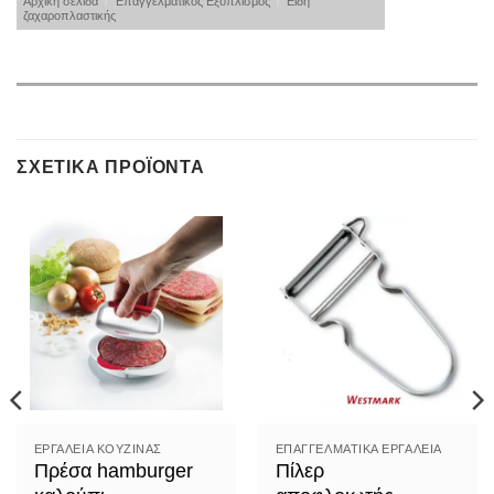
Αρχική σελίδα
/
Επαγγελματικός Εξοπλισμός
/
Είδη
ζαχαροπλαστικής
ΣΧΕΤΙΚΆ ΠΡΟΪΌΝΤΑ
ΕΡΓΑΛΕΊΑ ΚΟΥΖΊΝΑΣ
ΕΠΑΓΓΕΛΜΑΤΙΚΆ ΕΡΓΑΛΕΊΑ
Πρέσα hamburger
Πίλερ