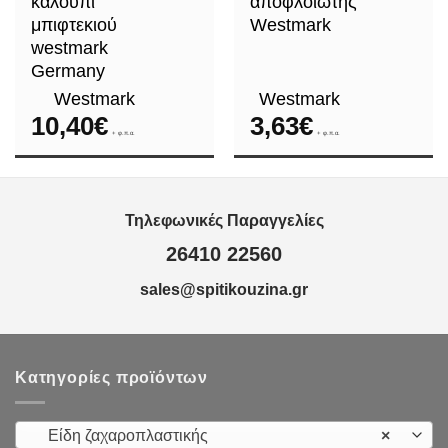
καλούπι
αποφλοιωτής
μπιφτεκιού
Westmark
westmark
Germany
Westmark
Westmark
10,40
€
3,63
€
+ φ.π.α.
+ φ.π.α.
Τηλεφωνικές Παραγγελίες
26410 22560
sales@spitikouzina.gr
Κατηγορίες προϊόντων
Είδη ζαχαροπλαστικής
×