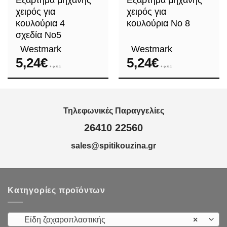
χειρός για
χειρός για
κουλούρια 4
κουλούρια Νο 8
σχεδία Νo5
Westmark
Westmark
5,24
€
5,24
€
+ φ.π.α.
+ φ.π.α.
Τηλεφωνικές Παραγγελίες
26410 22560
sales@spitikouzina.gr
Κατηγορίες προϊόντων
Είδη ζαχαροπλαστικής
×