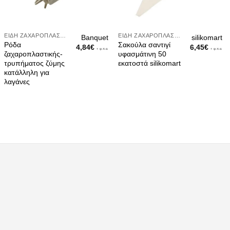
ΕΊΔΗ ΖΑΧΑΡΟΠΛΑΣΤΙΚΉΣ
ΕΊΔΗ ΖΑΧΑΡΟΠΛΑΣΤΙΚΉΣ
Banquet
silikomart
Ρόδα
Σακούλα σαντιγί
4,84
€
6,45
€
+ φ.π.α.
+ φ.π.α.
ζαχαροπλαστικής-
υφασμάτινη 50
τρυπήματος ζύμης
εκατοστά silikomart
κατάλληλη για
λαγάνες