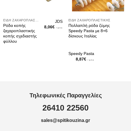
ΕΊΔΗ ΖΑΧΑΡΟΠΛΑΣΤΙΚΉΣ
ΕΊΔΗ ΖΑΧΑΡΟΠΛΑΣΤΙΚΉΣ
JDS
Ρόδα κοπής
Πολλαπλή ρόδα ζύμης
8,06
€
+ φ.π.α.
ζαχαροπλαστικής
Speedy Pasta με 8+6
κοπής σχεδιαστής
δίσκους Ιταλίας
φύλλου
Speedy Pasta
8,87
€
+ φ.π.α.
Τηλεφωνικές Παραγγελίες
26410 22560
sales@spitikouzina.gr