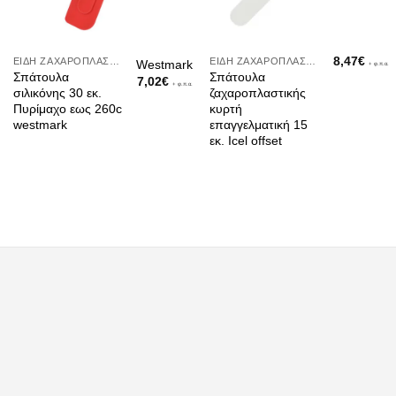
8,47
€
ΕΊΔΗ ΖΑΧΑΡΟΠΛΑΣΤΙΚΉΣ
ΕΊΔΗ ΖΑΧΑΡΟΠΛΑΣΤΙΚΉΣ
Westmark
+ φ.π.α.
Σπάτουλα
Σπάτουλα
7,02
€
+ φ.π.α.
σιλικόνης 30 εκ.
ζαχαροπλαστικής
Πυρίμαχο εως 260c
κυρτή
westmark
επαγγελματική 15
εκ. Icel offset