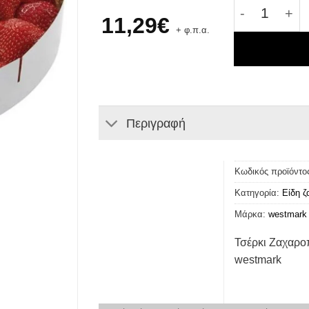
Τσέρκι Ζαχ
11,29
€
+ φ.π.α.
Περιγραφή
Κωδικός προϊόντο
Κατηγορία:
Είδη 
Μάρκα:
westmark
Τσέρκι Ζαχαρο
westmark