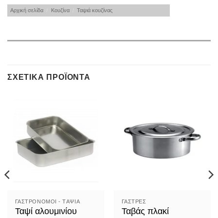
Αρχική σελίδα
/
Κουζίνα
/
Ταψιά κουζίνας
ΣΧΕΤΙΚΆ ΠΡΟΪΌΝΤΑ
ΓΑΣΤΡΟΝΌΜΟΙ - TΑΨΙΆ
ΓΆΣΤΡΕΣ
Ταψί αλουμινίου
Ταβάς πλακί