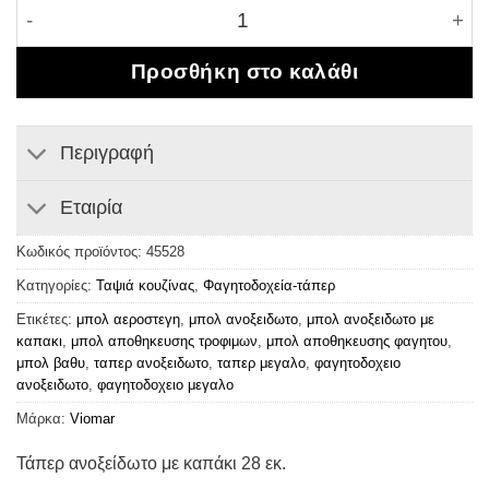
Τάπερ ανοξείδωτο με καπάκι 28 εκ. ποσότητα
Προσθήκη στο καλάθι
Περιγραφή
Εταιρία
Κωδικός προϊόντος:
45528
Κατηγορίες:
Ταψιά κουζίνας
,
Φαγητοδοχεία-τάπερ
Ετικέτες:
μπολ αεροστεγη
,
μπολ ανοξειδωτο
,
μπολ ανοξειδωτο με
καπακι
,
μπολ αποθηκευσης τροφιμων
,
μπολ αποθηκευσης φαγητου
,
μπολ βαθυ
,
ταπερ ανοξειδωτο
,
ταπερ μεγαλο
,
φαγητοδοχειο
ανοξειδωτο
,
φαγητοδοχειο μεγαλο
Μάρκα:
Viomar
Τάπερ ανοξείδωτο με καπάκι 28 εκ.