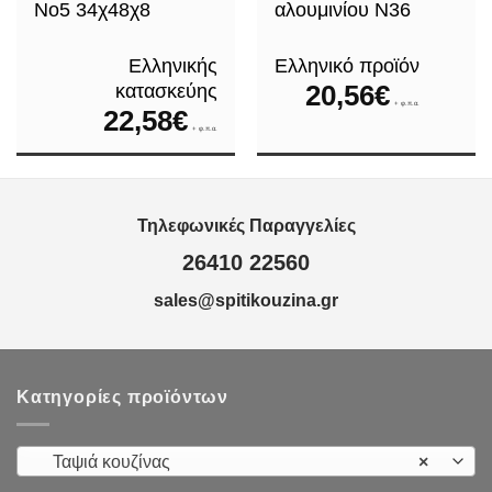
Νο5 34χ48χ8
αλουμινίου N36
Ελληνικής
Ελληνικό προϊόν
20,56
€
κατασκεύης
+ φ.π.α.
22,58
€
+ φ.π.α.
Τηλεφωνικές Παραγγελίες
26410 22560
sales@spitikouzina.gr
Κατηγορίες προϊόντων
Ταψιά κουζίνας
×