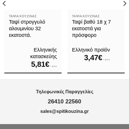
ΤΑΨΙΆ ΚΟΥΖΊΝΑΣ
ΤΑΨΙΆ ΚΟΥΖΊΝΑΣ
Ταψί στρογγυλό
Ταψί βαθύ 18 χ 7
αλουμινίου 32
εκατοστά για
εκατοστά.
πρόσφορο
Ελληνικής
Ελληνικό προϊόν
3,47
€
κατασκεύης
+ φ.π.α.
5,81
€
+ φ.π.α.
Τηλεφωνικές Παραγγελίες
26410 22560
sales@spitikouzina.gr