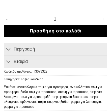
Ταψί στρογγυλό αλουμινίου 22 εκατοστά κατάλληλο 
Προσθήκη στο καλάθι
Περιγραφή
Εταιρία
Κωδικός προϊόντος:
T3073322
Κατηγορία:
Ταψιά κουζίνας
Ετικέτες:
αντικολλητικα ταψια για προσφορο
,
αντικολλητικο ταψι για
προσφορο
,
βαθυ ταψι για προσφορο
,
σκευη για προσφορο
,
ταψι για
λειτουργια
,
ταψι για προσκομιδή
,
ταψι φουρνου διαστασεις
,
ταψια
αλουμινιου ορθογωνια
,
ταψια φουρνου βαθια
,
φορμα για λειτουργια
,
φορμα για προσφορο