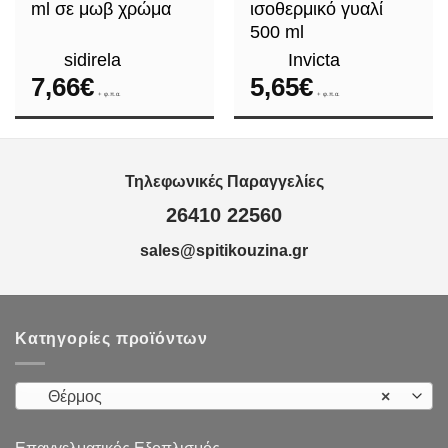
ml σε μωβ χρώμα
ισοθερμικό γυαλί
500 ml
sidirela
Invicta
7,66
€
5,65
€
+ φ.π.α.
+ φ.π.α.
Τηλεφωνικές Παραγγελίες
26410 22560
sales@spitikouzina.gr
Κατηγορίες προϊόντων
Θέρμος
×