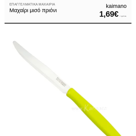
ΕΠΑΓΓΕΛΜΑΤΙΚΆ ΜΑΧΑΊΡΙΑ
kaimano
Μαχαίρι μισό πριόνι
1,69
€
+ φ.π.α.