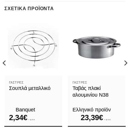
ΣΧΕΤΙΚΆ ΠΡΟΪΌΝΤΑ
ΓΆΣΤΡΕΣ
ΓΆΣΤΡΕΣ
Σουπλά μεταλλικό
Ταβάς πλακί
αλουμινίου N38
Banquet
Ελληνικό προϊόν
2,34
€
23,39
€
+ φ.π.α.
+ φ.π.α.