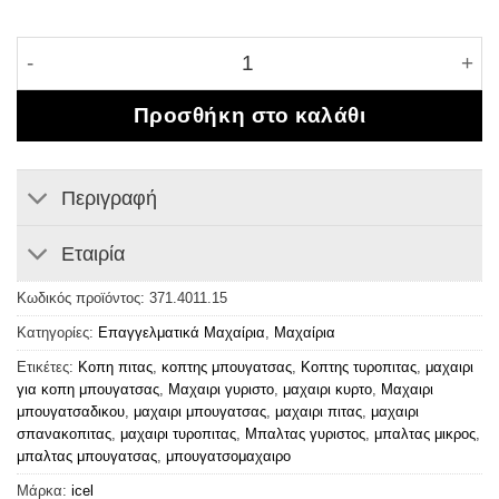
Μαχαίρι μπουγάτσας τυρόπιτας επαγγελματικό 15 εκ 
Προσθήκη στο καλάθι
Περιγραφή
Εταιρία
Κωδικός προϊόντος:
371.4011.15
Κατηγορίες:
Επαγγελματικά Μαχαίρια
,
Μαχαίρια
Ετικέτες:
Κοπη πιτας
,
κοπτης μπουγατσας
,
Κοπτης τυροπιτας
,
μαχαιρι
για κοπη μπουγατσας
,
Μαχαιρι γυριστο
,
μαχαιρι κυρτο
,
Μαχαιρι
μπουγατσαδικου
,
μαχαιρι μπουγατσας
,
μαχαιρι πιτας
,
μαχαιρι
σπανακοπιτας
,
μαχαιρι τυροπιτας
,
Μπαλτας γυριστος
,
μπαλτας μικρος
,
μπαλτας μπουγατσας
,
μπουγατσομαχαιρο
Μάρκα:
icel