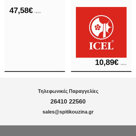
47,58
€
+ φ.π.α.
10,89
€
+ φ.π.α.
Τηλεφωνικές Παραγγελίες
26410 22560
sales@spitikouzina.gr