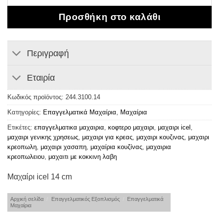
Προσθήκη στο καλάθι
Περιγραφή
Εταιρία
Κωδικός προϊόντος:
244.3100.14
Κατηγορίες:
Επαγγελματικά Μαχαίρια
,
Μαχαίρια
Ετικέτες:
επαγγελματικα μαχαιρια
,
κοφτερο μαχαιρι
,
μαχαιρι icel
,
μαχαιρι γενικης χρησεως
,
μαχαιρι για κρεας
,
μαχαιρι κουζινας
,
μαχαιρι
κρεοπωλη
,
μαχαιρι χασαπη
,
μαχαίρια κουζίνας
,
μαχαιρια
κρεοπωλειου
,
μαχαιτι με κοκκινη λαβη
Μαχαίρι icel 14 cm
Αρχική σελίδα
/
Επαγγελματικός Εξοπλισμός
/
Επαγγελματικά
Μαχαίρια