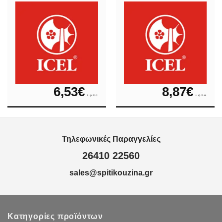
6,53
€
8,87
€
+ φ.π.α.
+ φ.π.α.
Τηλεφωνικές Παραγγελίες
26410 22560
sales@spitikouzina.gr
Κατηγορίες προϊόντων