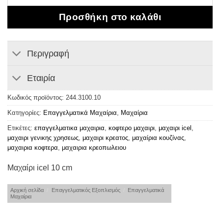
Προσθήκη στο καλάθι
Περιγραφή
Εταιρία
Κωδικός προϊόντος:
244.3100.10
Κατηγορίες:
Επαγγελματικά Μαχαίρια
,
Μαχαίρια
Ετικέτες:
επαγγελματικα μαχαιρια
,
κοφτερο μαχαιρι
,
μαχαιρι icel
,
μαχαιρι γενικης χρησεως
,
μαχαιρι κρεατος
,
μαχαίρια κουζίνας
,
μαχαιρια κοφτερα
,
μαχαιρια κρεοπωλειου
Μαχαίρι icel 10 cm
Αρχική σελίδα
/
Επαγγελματικός Εξοπλισμός
/
Επαγγελματικά
Μαχαίρια