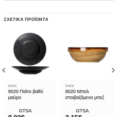
ΣΧΕΤΙΚΆ ΠΡΟΪΌΝΤΑ
ΠΙΆΤΑ
ΠΙΆΤΑ
9020 Πιάτο βαθύ
8020 Μπολ
μαύρο
στοιβαζόμενο μπεζ
GTSA
GTSA
ce