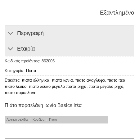
Εξαντλημένο
Περιγραφή
Εταιρία
Κωδικός προϊόντος:
862005
Κατηγορία:
Πιάτα
Ετικέτες:
πιατα ελληνικα
,
πιατα ιωνια
,
πιατο αναγλυφο
,
πιατο ιτεα
,
πιατο λευκο
,
πιατο λευκο μεγαλο πιατα ρηχα
,
πιατο μεγαλο ρηχο
,
πιατο πορσελανη
Πιάτο πορσελάνη Ιωνία Basics Ιτέα
Αρχική σελίδα
/
Κουζίνα
/
Πιάτα