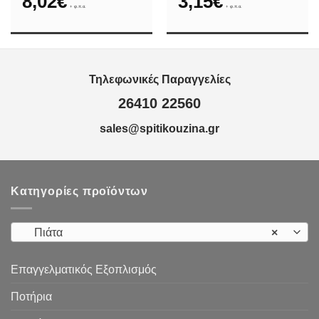
8,02
€
3,15
€
ge:
+ φ.π.α.
+ φ.π.α.
5€
ough
,50€
Τηλεφωνικές Παραγγελίες
26410 22560
sales@spitikouzina.gr
Κατηγορίες προϊόντων
Πιάτα
×
Επαγγελματικός Εξοπλισμός
Ποτήρια